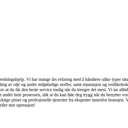
redningshjelp. Vi har mange års erfaring med å håndtere ulike typer situa
mling av olje og andre miljøfarlige stoffer, samt reparasjon og vedlike
 at du får den beste service mulig når du trenger det mest. Vi tar alltid h
 under hele prosessen, slik at du kan føle deg trygg når du benytter vor
tige priser og profesjonelle tjenester fra eksperter innenfor bransjen. V
ller stor operasjon!