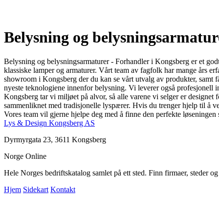
Belysning og belysningsarmatur
Belysning og belysningsarmaturer - Forhandler i Kongsberg er et godt 
klassiske lamper og armaturer. Vårt team av fagfolk har mange års erfar
showroom i Kongsberg der du kan se vårt utvalg av produkter, samt få r
nyeste teknologiene innenfor belysning. Vi leverer også profesjonell i
Kongsberg tar vi miljøet på alvor, så alle varene vi selger er design
sammenliknet med tradisjonelle lyspærer. Hvis du trenger hjelp til å v
Vores team vil gjerne hjelpe deg med å finne den perfekte løseningen sl
Lys & Design Kongsberg AS
Dyrmyrgata 23, 3611 Kongsberg
Norge Online
Hele Norges bedriftskatalog samlet på ett sted. Finn firmaer, steder o
Hjem
Sidekart
Kontakt