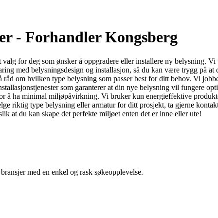
er - Forhandler Kongsberg
valg for deg som ønsker å oppgradere eller installere ny belysning. Vi 
ing med belysningsdesign og installasjon, så du kan være trygg på at du 
åd om hvilken type belysning som passer best for ditt behov. Vi jobber t
nstallasjonstjenester som garanterer at din nye belysning vil fungere op
et for å ha minimal miljøpåvirkning. Vi bruker kun energieffektive produ
elge riktig type belysning eller armatur for ditt prosjekt, ta gjerne ko
ik at du kan skape det perfekte miljøet enten det er inne eller ute!
g bransjer med en enkel og rask søkeopplevelse.