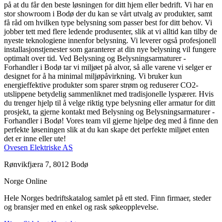
på at du får den beste løsningen for ditt hjem eller bedrift. Vi har en
stor showroom i Bodø der du kan se vårt utvalg av produkter, samt
få råd om hvilken type belysning som passer best for ditt behov. Vi
jobber tett med flere ledende produsenter, slik at vi alltid kan tilby de
nyeste teknologiene innenfor belysning. Vi leverer også profesjonell
installasjonstjenester som garanterer at din nye belysning vil fungere
optimalt over tid. Ved Belysning og Belysningsarmaturer -
Forhandler i Bodø tar vi miljøet på alvor, så alle varene vi selger er
designet for å ha minimal miljøpåvirkning. Vi bruker kun
energieffektive produkter som sparer strøm og reduserer CO2-
utslippene betydelig sammenliknet med tradisjonelle lyspærer. Hvis
du trenger hjelp til å velge riktig type belysning eller armatur for ditt
prosjekt, ta gjerne kontakt med Belysning og Belysningsarmaturer -
Forhandler i Bodø! Vores team vil gjerne hjelpe deg med å finne den
perfekte løseningen slik at du kan skape det perfekte miljøet enten
det er inne eller ute!
Ovesen Elektriske AS
Rønvikfjæra 7, 8012 Bodø
Norge Online
Hele Norges bedriftskatalog samlet på ett sted. Finn firmaer, steder
og bransjer med en enkel og rask søkeopplevelse.