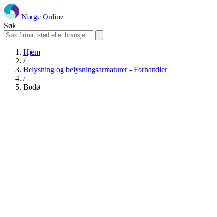
Norge Online
Søk
Hjem
/
Belysning og belysningsarmaturer - Forhandler
/
Bodø