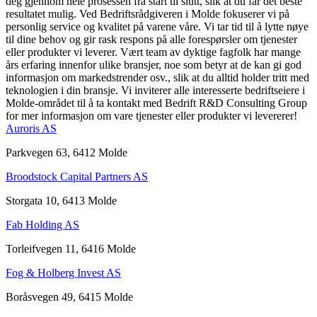
deg gjennom hele prosessen fra start til slutt, slik at du får det beste
resultatet mulig. Ved Bedriftsrådgiveren i Molde fokuserer vi på
personlig service og kvalitet på varene våre. Vi tar tid til å lytte nøye
til dine behov og gir rask respons på alle forespørsler om tjenester
eller produkter vi leverer. Vært team av dyktige fagfolk har mange
års erfaring innenfor ulike bransjer, noe som betyr at de kan gi god
informasjon om markedstrender osv., slik at du alltid holder tritt med
teknologien i din bransje. Vi inviterer alle interesserte bedriftseiere i
Molde-området til å ta kontakt med Bedrift R&D Consulting Group
for mer informasjon om vare tjenester eller produkter vi levererer!
Auroris AS
Parkvegen 63, 6412 Molde
Broodstock Capital Partners AS
Storgata 10, 6413 Molde
Fab Holding AS
Torleifvegen 11, 6416 Molde
Fog & Holberg Invest AS
Boråsvegen 49, 6415 Molde