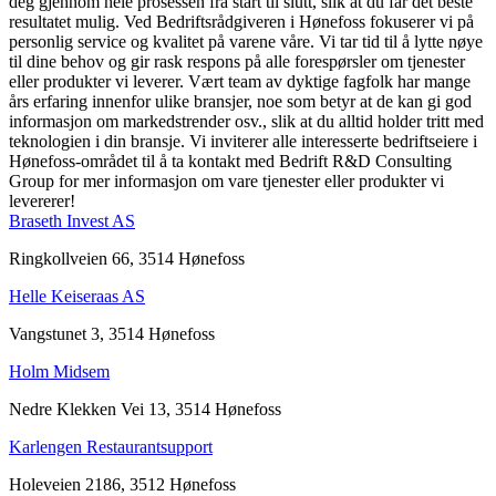
deg gjennom hele prosessen fra start til slutt, slik at du får det beste
resultatet mulig. Ved Bedriftsrådgiveren i Hønefoss fokuserer vi på
personlig service og kvalitet på varene våre. Vi tar tid til å lytte nøye
til dine behov og gir rask respons på alle forespørsler om tjenester
eller produkter vi leverer. Vært team av dyktige fagfolk har mange
års erfaring innenfor ulike bransjer, noe som betyr at de kan gi god
informasjon om markedstrender osv., slik at du alltid holder tritt med
teknologien i din bransje. Vi inviterer alle interesserte bedriftseiere i
Hønefoss-området til å ta kontakt med Bedrift R&D Consulting
Group for mer informasjon om vare tjenester eller produkter vi
levererer!
Braseth Invest AS
Ringkollveien 66, 3514 Hønefoss
Helle Keiseraas AS
Vangstunet 3, 3514 Hønefoss
Holm Midsem
Nedre Klekken Vei 13, 3514 Hønefoss
Karlengen Restaurantsupport
Holeveien 2186, 3512 Hønefoss