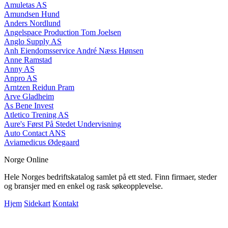
Amuletas AS
Amundsen Hund
Anders Nordlund
Angelspace Production Tom Joelsen
Anglo Supply AS
Anh Eiendomsservice André Næss Hønsen
Anne Ramstad
Anny AS
Anpro AS
Arntzen Reidun Pram
Arve Gladheim
As Bene Invest
Atletico Trening AS
Aure's Først På Stedet Undervisning
Auto Contact ANS
Aviamedicus Ødegaard
Norge Online
Hele Norges bedriftskatalog samlet på ett sted. Finn firmaer, steder
og bransjer med en enkel og rask søkeopplevelse.
Hjem
Sidekart
Kontakt