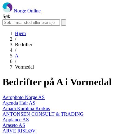
Norge Online
Søk
Hjem
/
Bedrifter
/
A
/
Vormedal
Bedrifter på A i Vormedal
Aerophoto Norge AS
Agenda Hair AS
Amara Karolina Korkus
ANTONSEN CONSULT & TRADING
Applauce AS
Araseto AS
ARVE RISLØV