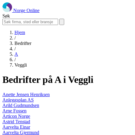
Norge Online
Søk
Hjem
/
Bedrifter
/
A
/
Veggli
Bedrifter på A i Veggli
Anette Jensen Henriksen
Anleggsplan AS
Arild Gudmundsen
Arne Fossen
Articon Norge
Astrid Tenstad
Aarvelta Einar
Aarvelta Gjermund