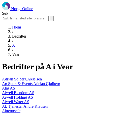
Norge Online
Søk
Hjem
/
Bedrifter
/
A
/
Vear
Bedrifter på A i Vear
Adrian Solberg Akselsen
Ag Sport & Events Adeian Gjølberg
Ahg AS
Aiwell Eiendom AS
Aiwell Holding AS
Aiwell Water AS
Ak Tjenester Andre Klausen
Akterutseilt