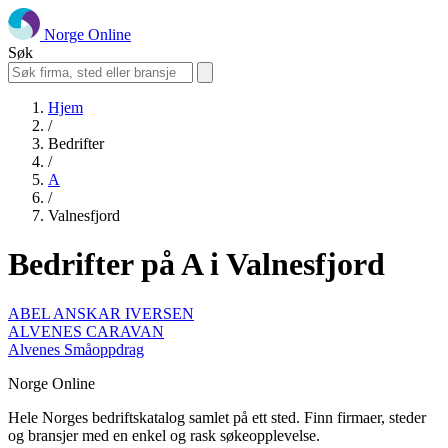
Norge Online
Søk
Hjem
/
Bedrifter
/
A
/
Valnesfjord
Bedrifter på A i Valnesfjord
ABEL ANSKAR IVERSEN
ALVENES CARAVAN
Alvenes Småoppdrag
Norge Online
Hele Norges bedriftskatalog samlet på ett sted. Finn firmaer, steder
og bransjer med en enkel og rask søkeopplevelse.