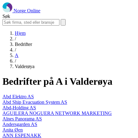
Norge Online
Søk
Hjem
/
Bedrifter
/
A
/
Valderøya
Bedrifter på A i Valderøya
Abd Elektro AS
Abd Ship Evacuation System AS
Abd-Holding AS
AGUILERA NOGUERA NETWORK MARKETING
Alnes Panorama AS
Andersgarden AS
Anita Øen
ANN ESPENAKK