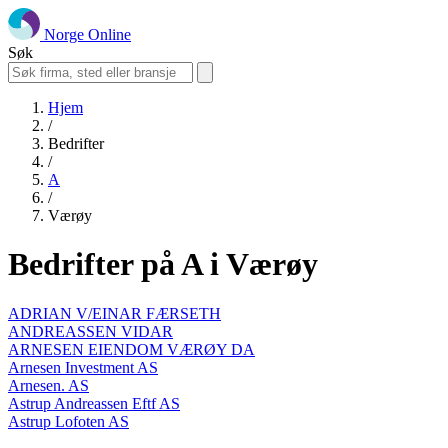
Norge Online
Søk
Hjem
/
Bedrifter
/
A
/
Værøy
Bedrifter på A i Værøy
ADRIAN V/EINAR FÆRSETH
ANDREASSEN VIDAR
ARNESEN EIENDOM VÆRØY DA
Arnesen Investment AS
Arnesen. AS
Astrup Andreassen Eftf AS
Astrup Lofoten AS