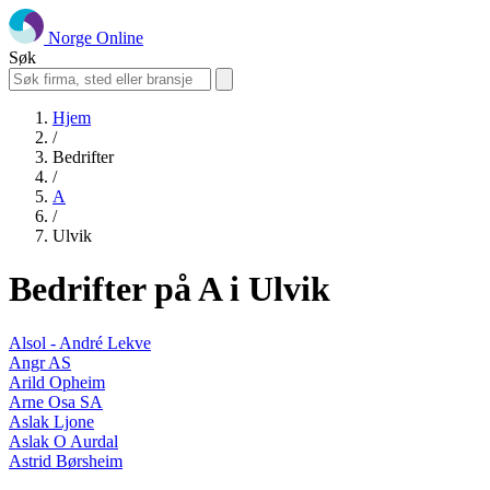
Norge Online
Søk
Hjem
/
Bedrifter
/
A
/
Ulvik
Bedrifter på A i Ulvik
Alsol - André Lekve
Angr AS
Arild Opheim
Arne Osa SA
Aslak Ljone
Aslak O Aurdal
Astrid Børsheim