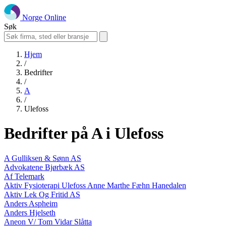
Norge Online
Søk
Hjem
/
Bedrifter
/
A
/
Ulefoss
Bedrifter på A i Ulefoss
A Gulliksen & Sønn AS
Advokatene Bjørbæk AS
Af Telemark
Aktiv Fysioterapi Ulefoss Anne Marthe Fæhn Hanedalen
Aktiv Lek Og Fritid AS
Anders Aspheim
Anders Hjelseth
Aneon V/ Tom Vidar Slåtta