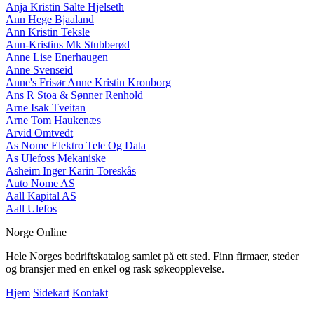
Anja Kristin Salte Hjelseth
Ann Hege Bjaaland
Ann Kristin Teksle
Ann-Kristins Mk Stubberød
Anne Lise Enerhaugen
Anne Svenseid
Anne's Frisør Anne Kristin Kronborg
Ans R Stoa & Sønner Renhold
Arne Isak Tveitan
Arne Tom Haukenæs
Arvid Omtvedt
As Nome Elektro Tele Og Data
As Ulefoss Mekaniske
Asheim Inger Karin Toreskås
Auto Nome AS
Aall Kapital AS
Aall Ulefos
Norge Online
Hele Norges bedriftskatalog samlet på ett sted. Finn firmaer, steder
og bransjer med en enkel og rask søkeopplevelse.
Hjem
Sidekart
Kontakt