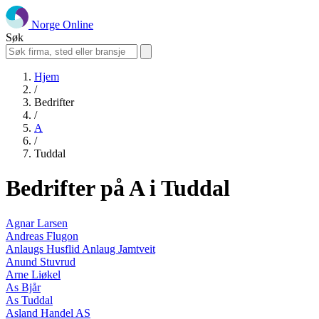
Norge Online
Søk
Hjem
/
Bedrifter
/
A
/
Tuddal
Bedrifter på A i Tuddal
Agnar Larsen
Andreas Flugon
Anlaugs Husflid Anlaug Jamtveit
Anund Stuvrud
Arne Liøkel
As Bjår
As Tuddal
Asland Handel AS