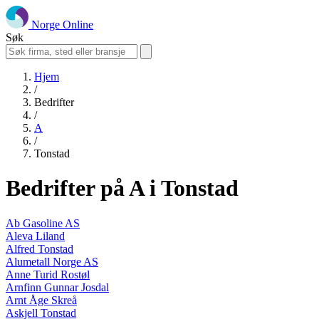
Norge Online
Søk
Hjem
/
Bedrifter
/
A
/
Tonstad
Bedrifter på A i Tonstad
Ab Gasoline AS
Aleva Liland
Alfred Tonstad
Alumetall Norge AS
Anne Turid Rostøl
Arnfinn Gunnar Josdal
Arnt Åge Skreå
Askjell Tonstad