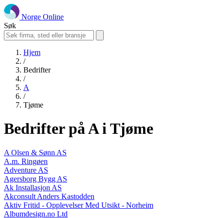
Norge Online
Søk
Hjem
/
Bedrifter
/
A
/
Tjøme
Bedrifter på A i Tjøme
A Olsen & Sønn AS
A.m. Ringøen
Adventure AS
Agersborg Bygg AS
Ak Installasjon AS
Akconsult Anders Kastodden
Aktiv Fritid - Opplevelser Med Utsikt - Norheim
Albumdesign.no Ltd