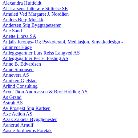
Alexandra Huitfeldt
Alf Larsens Litterære Stiftelse SE
Amuleti Ved Margaret J. Nordlien
Anders Berg Musikk
Andersen Stig Byggtapetserer
Ane Sand
Anette L'orsa SA
Anjalis Kropps- Og Psykoterapi, Meditasjon, Smykkedesign -
Gunnvor Hage
Anleggsgartner Lars Reiss Langved AS
Anleggsgartner Per E. Fasting AS
Anne B. Edvardsen
Anne Simonsen
Annevera AS
Anniken Gjelstad
Arlind Consulting
Arve Thon Andreassen & Bror Holding AS
As Grand
Astrah AS
Av Prosjekt Stig Karlsen
Axe Action AS
Azak Zakieta Byggtjenester
Aanerud Arnulf
Aasne Jordheims Foretak