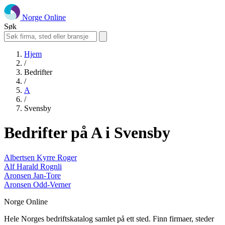
Norge Online
Søk
Hjem
/
Bedrifter
/
A
/
Svensby
Bedrifter på A i Svensby
Albertsen Kyrre Roger
Alf Harald Rognli
Aronsen Jan-Tore
Aronsen Odd-Verner
Norge Online
Hele Norges bedriftskatalog samlet på ett sted. Finn firmaer, steder