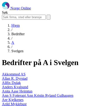
Norge Online
Søk
Hjem
/
Bedrifter
/
A
/
Svelgen
Bedrifter på A i Svelgen
Akkommod AS
Allan R. Dyrstad
Allfix Dulak
Anders Kvalsund
Anita Aase Heimtun
Ann S Fotterapi Ann Kristin Ryland Gulhaugen
Are Kjelkenes
Arild Myklebust