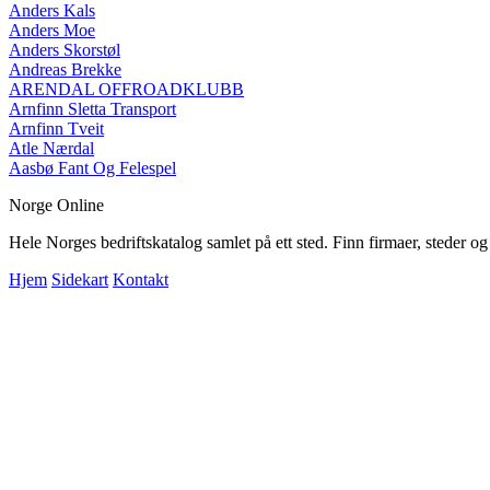
Anders Kals
Anders Moe
Anders Skorstøl
Andreas Brekke
ARENDAL OFFROADKLUBB
Arnfinn Sletta Transport
Arnfinn Tveit
Atle Nærdal
Aasbø Fant Og Felespel
Norge Online
Hele Norges bedriftskatalog samlet på ett sted. Finn firmaer, steder o
Hjem
Sidekart
Kontakt