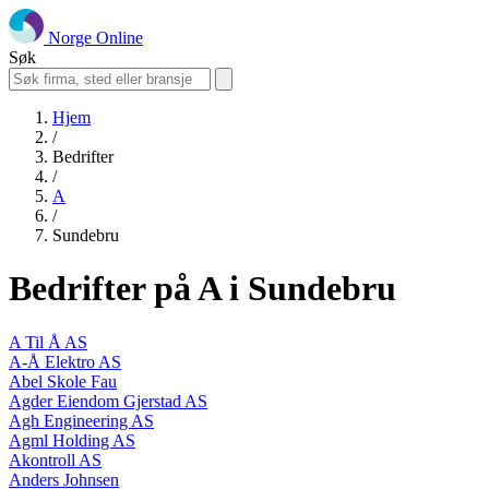
Norge Online
Søk
Hjem
/
Bedrifter
/
A
/
Sundebru
Bedrifter på A i Sundebru
A Til Å AS
A-Å Elektro AS
Abel Skole Fau
Agder Eiendom Gjerstad AS
Agh Engineering AS
Agml Holding AS
Akontroll AS
Anders Johnsen