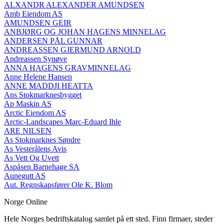
ALXANDR ALEXANDER AMUNDSEN
Amb Eiendom AS
AMUNDSEN GEIR
ANBJØRG OG JOHAN HAGENS MINNELAG
ANDERSEN PÅL GUNNAR
ANDREASSEN GJERMUND ARNOLD
Andreassen Synøve
ANNA HAGENS GRAVMINNELAG
Anne Helene Hansen
ANNE MADDJI HEATTA
Ans Stokmarknesbygget
Ap Maskin AS
Arctic Eiendom AS
Arctic-Landscapes Marc-Eduard Ihle
ARE NILSEN
As Stokmarknes Søndre
As Vesterålens Avis
As Vett Og Uvett
Aspåsen Barnehage SA
Aunegutt AS
Aut. Regnskapsfører Ole K. Blom
Norge Online
Hele Norges bedriftskatalog samlet på ett sted. Finn firmaer, steder