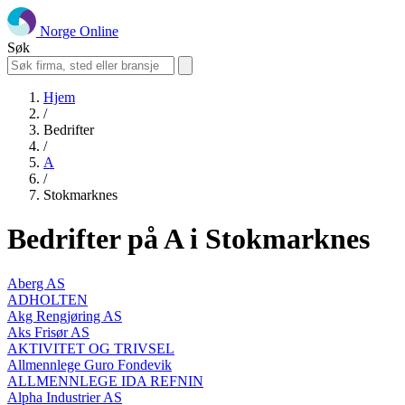
Norge Online
Søk
Hjem
/
Bedrifter
/
A
/
Stokmarknes
Bedrifter på A i Stokmarknes
Aberg AS
ADHOLTEN
Akg Rengjøring AS
Aks Frisør AS
AKTIVITET OG TRIVSEL
Allmennlege Guro Fondevik
ALLMENNLEGE IDA REFNIN
Alpha Industrier AS