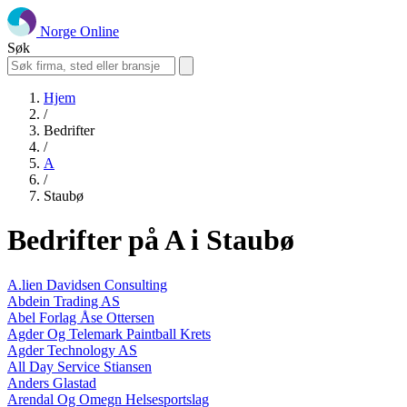
Norge Online
Søk
Hjem
/
Bedrifter
/
A
/
Staubø
Bedrifter på A i Staubø
A.lien Davidsen Consulting
Abdein Trading AS
Abel Forlag Åse Ottersen
Agder Og Telemark Paintball Krets
Agder Technology AS
All Day Service Stiansen
Anders Glastad
Arendal Og Omegn Helsesportslag