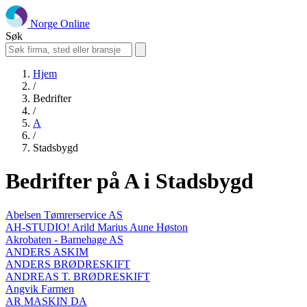
Norge Online
Søk
Hjem
/
Bedrifter
/
A
/
Stadsbygd
Bedrifter på A i Stadsbygd
Abelsen Tømrerservice AS
AH-STUDIO! Arild Marius Aune Høston
Akrobaten - Barnehage AS
ANDERS ASKIM
ANDERS BRØDRESKIFT
ANDREAS T. BRØDRESKIFT
Angvik Farmen
AR MASKIN DA