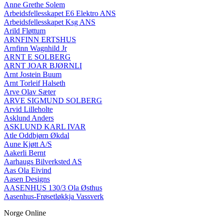
Anne Grethe Solem
Arbeidsfellesskapet E6 Elektro ANS
Arbeidsfellesskapet Ksg ANS
Arild Fløttum
ARNFINN ERTSHUS
Arnfinn Wagnhild Jr
ARNT E SOLBERG
ARNT JOAR BJØRNLI
Arnt Jostein Buum
Arnt Torleif Halseth
Arve Olav Sæter
ARVE SIGMUND SOLBERG
Arvid Lilleholte
Asklund Anders
ASKLUND KARL IVAR
Atle Oddbjørn Økdal
Aune Kjøtt A/S
Aakerli Bernt
Aarhaugs Bilverksted AS
Aas Ola Eivind
Aasen Designs
AASENHUS 130/3 Ola Østhus
Aasenhus-Frøsetløkkja Vassverk
Norge Online