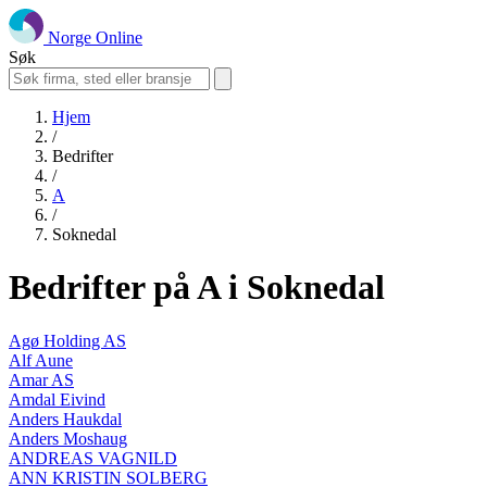
Norge Online
Søk
Hjem
/
Bedrifter
/
A
/
Soknedal
Bedrifter på A i Soknedal
Agø Holding AS
Alf Aune
Amar AS
Amdal Eivind
Anders Haukdal
Anders Moshaug
ANDREAS VAGNILD
ANN KRISTIN SOLBERG