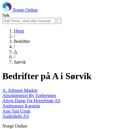
Norge Online
Søk
Hjem
/
Bedrifter
/
A
/
Sørvik
Bedrifter på A i Sørvik
A. Johnsen Maskin
Absolutepixel By Torbergsen
Alven Dame Og Herrefrisør AS
Andreassen Karstein
Ann Turi Ursin
Audiolight AS
Norge Online