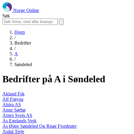
Norge Online
Søk
Hjem
/
Bedrifter
/
A
/
Søndeled
Bedrifter på A i Søndeled
Akland Fsk
Alf Frøyna
Alstra AS
Anne Sørbø
Arnes Sveis AS
As Egelands Verk
As Østre Søndeled Og Risør Fjordruter
Asdal Terje