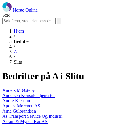
Norge Online
Søk
Hjem
/
Bedrifter
/
A
/
Slitu
Bedrifter på A i Slitu
Anders M Østeby
Andersen Konsulenttjenester
Andre Kjeserud
Apotek Morenen AS
Arne Gulbrandsen
As Transport Service Og Industri
Askim & Mysen Rør AS