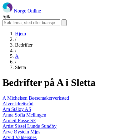
Norge Online
Søk
Hjem
/
Bedrifter
/
A
/
Sletta
Bedrifter på A i Sletta
A Michelsen Børsemakerverksted
Alver Idrettsråd
Am Ståløy AS
Anna Sofia Mellingen
Arnleif Fosse SE
Artist Sissel Lunde Sundby
Arve Øystein Mjøs
Arvid Valdersnes