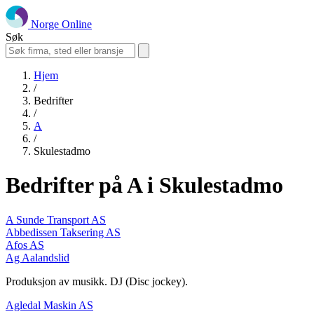
Norge Online
Søk
Hjem
/
Bedrifter
/
A
/
Skulestadmo
Bedrifter på A i Skulestadmo
A Sunde Transport AS
Abbedissen Taksering AS
Afos AS
Ag Aalandslid
Produksjon av musikk. DJ (Disc jockey).
Agledal Maskin AS