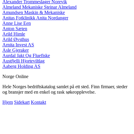
Alexander Trommeslager Norevik
Almeland Mekaniske Steinar Almeland
Amundsen Maskin & Mekaniske
Anitas Fotklinikk Anita Nordanger
Anne Lise Een
Anton Sæten
Arild Himle
Arild Øvsthus
Arnita Invest AS
Asle Gjeraker
Aurdal Jakt Og Fluefiske
Austfjelli Hjorteviltlag
Aaberg Holding AS
Norge Online
Hele Norges bedriftskatalog samlet på ett sted. Finn firmaer, steder
og bransjer med en enkel og rask søkeopplevelse.
Hjem
Sidekart
Kontakt