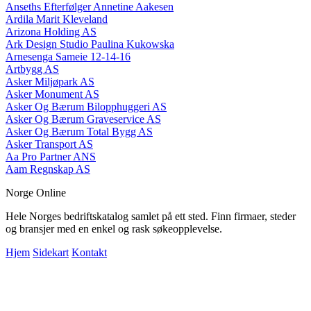
Anseths Efterfølger Annetine Aakesen
Ardila Marit Kleveland
Arizona Holding AS
Ark Design Studio Paulina Kukowska
Arnesenga Sameie 12-14-16
Artbygg AS
Asker Miljøpark AS
Asker Monument AS
Asker Og Bærum Bilopphuggeri AS
Asker Og Bærum Graveservice AS
Asker Og Bærum Total Bygg AS
Asker Transport AS
Aa Pro Partner ANS
Aam Regnskap AS
Norge Online
Hele Norges bedriftskatalog samlet på ett sted. Finn firmaer, steder
og bransjer med en enkel og rask søkeopplevelse.
Hjem
Sidekart
Kontakt