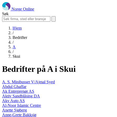
Norge Online
Søk
Hjem
/
Bedrifter
/
A
/
Skui
Bedrifter på A i Skui
A. S. Minibusser V/Ajmal Syed
Abdul Ghaffar
Ak Entreprenør AS
Aktiv Sandblåsing DA
Akv Auto AS
Al-Noor Islamic Centre
Anette Sjøberg
Anne-Grete Bakksjø