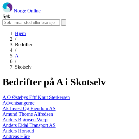
Norge Online
Søk
Hjem
/
Bedrifter
/
A
/
Skotselv
Bedrifter på A i Skotselv
A O Østebys Eftf Knut Størkersen
Adventsangerne
Ak Invest Og Eiendom AS
Amund Thorne Alfredsen
Anders Bjørnsen Werp
Anders Eidal Transport AS
Anders Horsrud
Andreas Håre