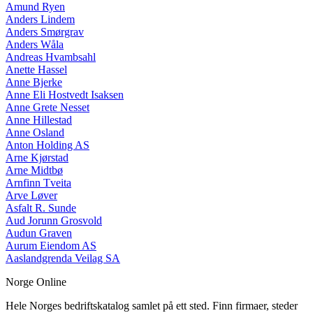
Amund Ryen
Anders Lindem
Anders Smørgrav
Anders Wåla
Andreas Hvambsahl
Anette Hassel
Anne Bjerke
Anne Eli Hostvedt Isaksen
Anne Grete Nesset
Anne Hillestad
Anne Osland
Anton Holding AS
Arne Kjørstad
Arne Midtbø
Arnfinn Tveita
Arve Løver
Asfalt R. Sunde
Aud Jorunn Grosvold
Audun Graven
Aurum Eiendom AS
Aaslandgrenda Veilag SA
Norge Online
Hele Norges bedriftskatalog samlet på ett sted. Finn firmaer, steder