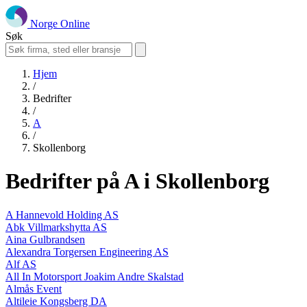
Norge Online
Søk
Hjem
/
Bedrifter
/
A
/
Skollenborg
Bedrifter på A i Skollenborg
A Hannevold Holding AS
Abk Villmarkshytta AS
Aina Gulbrandsen
Alexandra Torgersen Engineering AS
Alf AS
All In Motorsport Joakim Andre Skalstad
Almås Event
Altileie Kongsberg DA