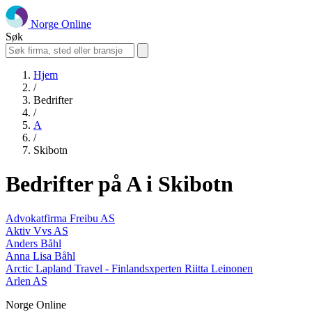
Norge Online
Søk
Hjem
/
Bedrifter
/
A
/
Skibotn
Bedrifter på A i Skibotn
Advokatfirma Freibu AS
Aktiv Vvs AS
Anders Båhl
Anna Lisa Båhl
Arctic Lapland Travel - Finlandsxperten Riitta Leinonen
Arlen AS
Norge Online