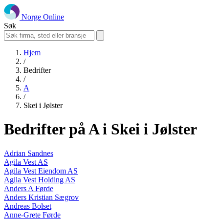
Norge Online
Søk
Hjem
/
Bedrifter
/
A
/
Skei i Jølster
Bedrifter på A i Skei i Jølster
Adrian Sandnes
Agila Vest AS
Agila Vest Eiendom AS
Agila Vest Holding AS
Anders A Førde
Anders Kristian Sægrov
Andreas Bolset
Anne-Grete Førde