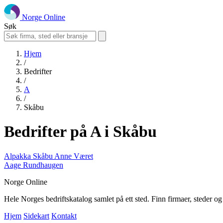
Norge Online
Søk
Hjem
/
Bedrifter
/
A
/
Skåbu
Bedrifter på A i Skåbu
Alpakka Skåbu Anne Været
Aage Rundhaugen
Norge Online
Hele Norges bedriftskatalog samlet på ett sted. Finn firmaer, steder o
Hjem
Sidekart
Kontakt