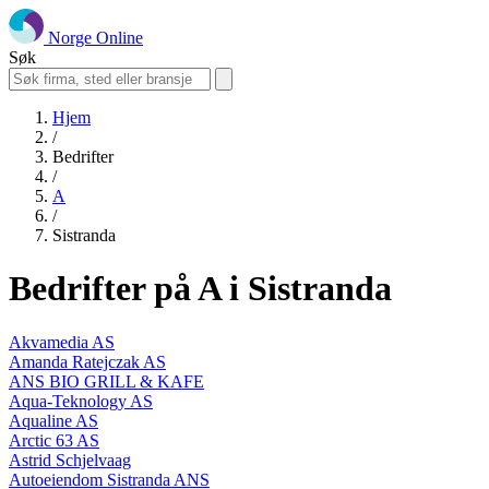
Norge Online
Søk
Hjem
/
Bedrifter
/
A
/
Sistranda
Bedrifter på A i Sistranda
Akvamedia AS
Amanda Ratejczak AS
ANS BIO GRILL & KAFE
Aqua-Teknology AS
Aqualine AS
Arctic 63 AS
Astrid Schjelvaag
Autoeiendom Sistranda ANS