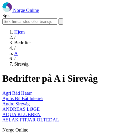
Norge Online
Søk
Hjem
/
Bedrifter
/
A
/
Sirevåg
Bedrifter på A i Sirevåg
Agri Råd Haarr
Ajutis Bil Båt Interiør
Andre Sirevåg
ANDREAS LØGE
AQUA KLUBBEN
ASLAK FITJAR OLTEDAL
Norge Online