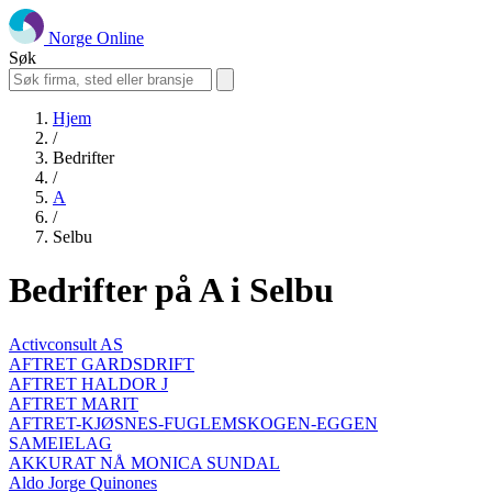
Norge Online
Søk
Hjem
/
Bedrifter
/
A
/
Selbu
Bedrifter på A i Selbu
Activconsult AS
AFTRET GARDSDRIFT
AFTRET HALDOR J
AFTRET MARIT
AFTRET-KJØSNES-FUGLEMSKOGEN-EGGEN
SAMEIELAG
AKKURAT NÅ MONICA SUNDAL
Aldo Jorge Quinones