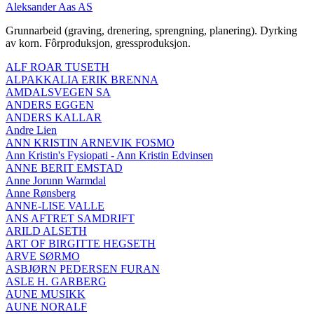
Aleksander Aas AS
Grunnarbeid (graving, drenering, sprengning, planering). Dyrking
av korn. Fôrproduksjon, gressproduksjon.
ALF ROAR TUSETH
ALPAKKALIA ERIK BRENNA
AMDALSVEGEN SA
ANDERS EGGEN
ANDERS KALLAR
Andre Lien
ANN KRISTIN ARNEVIK FOSMO
Ann Kristin's Fysiopati - Ann Kristin Edvinsen
ANNE BERIT EMSTAD
Anne Jorunn Warmdal
Anne Rønsberg
ANNE-LISE VALLE
ANS AFTRET SAMDRIFT
ARILD ALSETH
ART OF BIRGITTE HEGSETH
ARVE SØRMO
ASBJØRN PEDERSEN FURAN
ASLE H. GARBERG
AUNE MUSIKK
AUNE NORALF