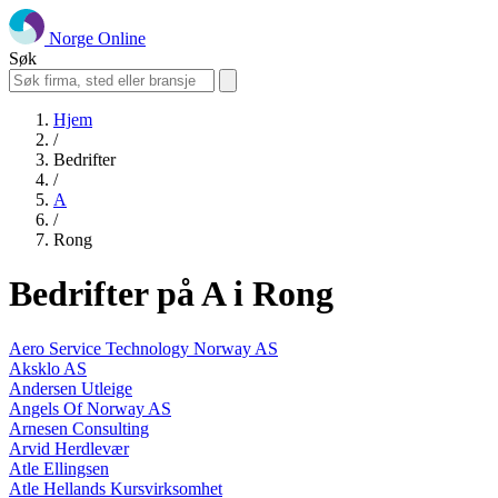
Norge Online
Søk
Hjem
/
Bedrifter
/
A
/
Rong
Bedrifter på A i Rong
Aero Service Technology Norway AS
Aksklo AS
Andersen Utleige
Angels Of Norway AS
Arnesen Consulting
Arvid Herdlevær
Atle Ellingsen
Atle Hellands Kursvirksomhet