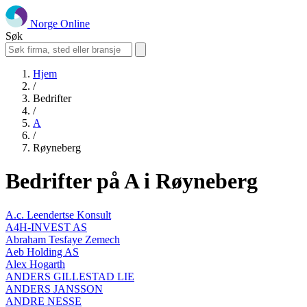
Norge Online
Søk
Hjem
/
Bedrifter
/
A
/
Røyneberg
Bedrifter på A i Røyneberg
A.c. Leendertse Konsult
A4H-INVEST AS
Abraham Tesfaye Zemech
Aeb Holding AS
Alex Hogarth
ANDERS GILLESTAD LIE
ANDERS JANSSON
ANDRE NESSE