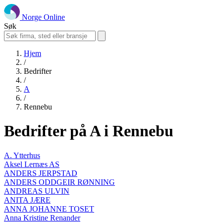
Norge Online
Søk
Hjem
/
Bedrifter
/
A
/
Rennebu
Bedrifter på A i Rennebu
A. Ytterhus
Aksel Lernæs AS
ANDERS JERPSTAD
ANDERS ODDGEIR RØNNING
ANDREAS ULVIN
ANITA JÆRE
ANNA JOHANNE TOSET
Anna Kristine Renander