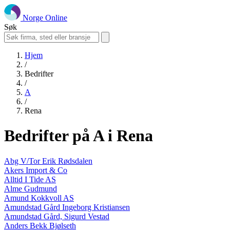
Norge Online
Søk
Hjem
/
Bedrifter
/
A
/
Rena
Bedrifter på A i Rena
Abg V/Tor Erik Rødsdalen
Akers Import & Co
Alltid I Tide AS
Alme Gudmund
Amund Kokkvoll AS
Amundstad Gård Ingeborg Kristiansen
Amundstad Gård, Sigurd Vestad
Anders Bekk Bjølseth