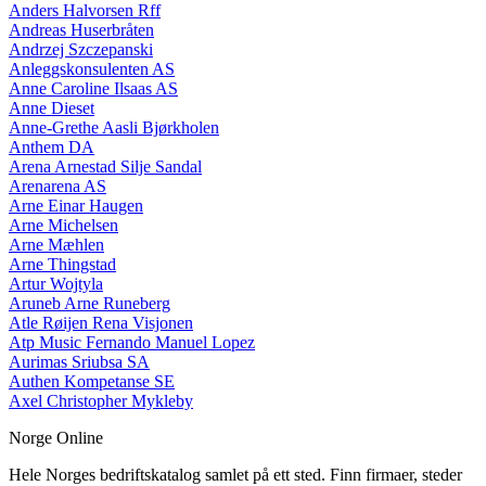
Anders Halvorsen Rff
Andreas Huserbråten
Andrzej Szczepanski
Anleggskonsulenten AS
Anne Caroline Ilsaas AS
Anne Dieset
Anne-Grethe Aasli Bjørkholen
Anthem DA
Arena Arnestad Silje Sandal
Arenarena AS
Arne Einar Haugen
Arne Michelsen
Arne Mæhlen
Arne Thingstad
Artur Wojtyla
Aruneb Arne Runeberg
Atle Røijen Rena Visjonen
Atp Music Fernando Manuel Lopez
Aurimas Sriubsa SA
Authen Kompetanse SE
Axel Christopher Mykleby
Norge Online
Hele Norges bedriftskatalog samlet på ett sted. Finn firmaer, steder