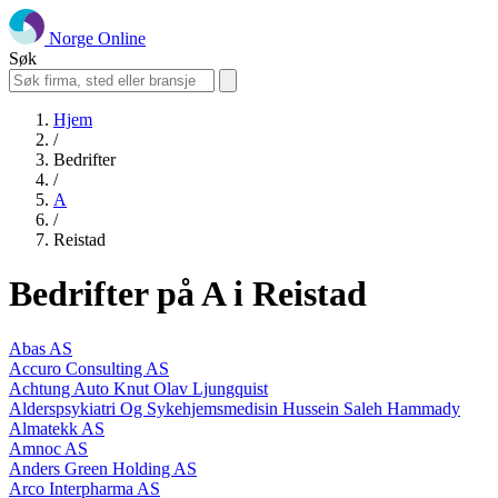
Norge Online
Søk
Hjem
/
Bedrifter
/
A
/
Reistad
Bedrifter på A i Reistad
Abas AS
Accuro Consulting AS
Achtung Auto Knut Olav Ljungquist
Alderspsykiatri Og Sykehjemsmedisin Hussein Saleh Hammady
Almatekk AS
Amnoc AS
Anders Green Holding AS
Arco Interpharma AS