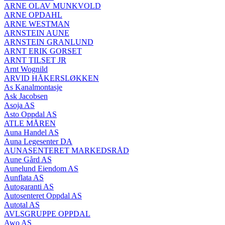
ARNE OLAV MUNKVOLD
ARNE OPDAHL
ARNE WESTMAN
ARNSTEIN AUNE
ARNSTEIN GRANLUND
ARNT ERIK GORSET
ARNT TILSET JR
Arnt Wognild
ARVID HÅKERSLØKKEN
As Kanalmontasje
Ask Jacobsen
Asoja AS
Asto Oppdal AS
ATLE MÅREN
Auna Handel AS
Auna Legesenter DA
AUNASENTERET MARKEDSRÅD
Aune Gård AS
Aunelund Eiendom AS
Aunflata AS
Autogaranti AS
Autosenteret Oppdal AS
Autotal AS
AVLSGRUPPE OPPDAL
Awo AS