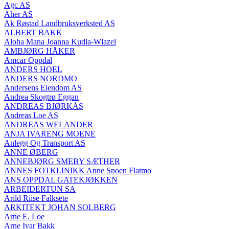
Agc AS
Aher AS
Ak Røstad Landbruksverksted AS
ALBERT BAKK
Aloha Mana Joanna Kudla-Wlazel
AMBJØRG HÅKER
Amcar Oppdal
ANDERS HOEL
ANDERS NORDMO
Andersens Eiendom AS
Andrea Skogtrø Eggan
ANDREAS BJØRKÅS
Andreas Loe AS
ANDREAS WELANDER
ANJA IVARENG MOENE
Anlegg Og Transport AS
ANNE ØBERG
ANNEBJØRG SMEBY SÆTHER
ANNES FOTKLINIKK Anne Snoen Flatmo
ANS OPPDAL GATEKJØKKEN
ARBEIDERTUN SA
Arild Riise Falksete
ARKITEKT JOHAN SOLBERG
Arne E. Loe
Arne Ivar Bakk