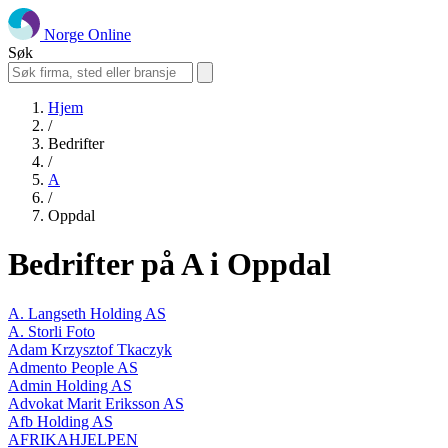
Norge Online
Søk
Hjem
/
Bedrifter
/
A
/
Oppdal
Bedrifter på A i Oppdal
A. Langseth Holding AS
A. Storli Foto
Adam Krzysztof Tkaczyk
Admento People AS
Admin Holding AS
Advokat Marit Eriksson AS
Afb Holding AS
AFRIKAHJELPEN