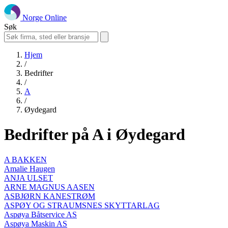
Norge Online
Søk
Hjem
/
Bedrifter
/
A
/
Øydegard
Bedrifter på A i Øydegard
A BAKKEN
Amalie Haugen
ANJA ULSET
ARNE MAGNUS AASEN
ASBJØRN KANESTRØM
ASPØY OG STRAUMSNES SKYTTARLAG
Aspøya Båtservice AS
Aspøya Maskin AS