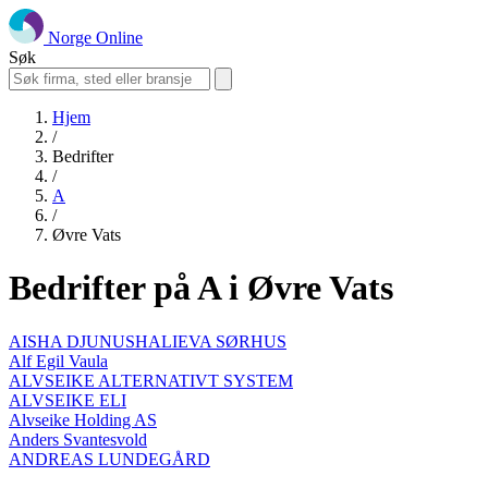
Norge Online
Søk
Hjem
/
Bedrifter
/
A
/
Øvre Vats
Bedrifter på A i Øvre Vats
AISHA DJUNUSHALIEVA SØRHUS
Alf Egil Vaula
ALVSEIKE ALTERNATIVT SYSTEM
ALVSEIKE ELI
Alvseike Holding AS
Anders Svantesvold
ANDREAS LUNDEGÅRD