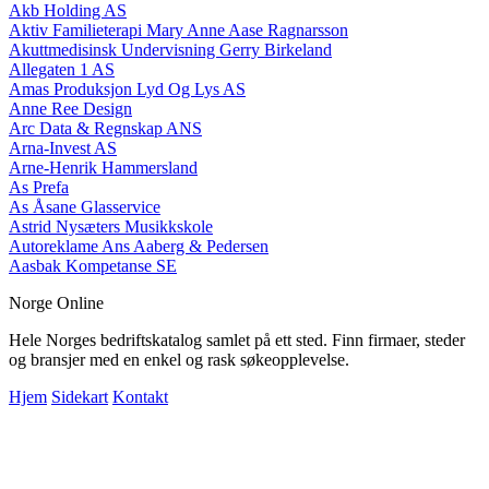
Akb Holding AS
Aktiv Familieterapi Mary Anne Aase Ragnarsson
Akuttmedisinsk Undervisning Gerry Birkeland
Allegaten 1 AS
Amas Produksjon Lyd Og Lys AS
Anne Ree Design
Arc Data & Regnskap ANS
Arna-Invest AS
Arne-Henrik Hammersland
As Prefa
As Åsane Glasservice
Astrid Nysæters Musikkskole
Autoreklame Ans Aaberg & Pedersen
Aasbak Kompetanse SE
Norge Online
Hele Norges bedriftskatalog samlet på ett sted. Finn firmaer, steder
og bransjer med en enkel og rask søkeopplevelse.
Hjem
Sidekart
Kontakt