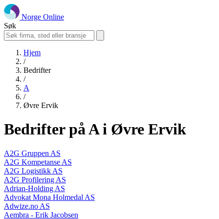
Norge Online
Søk
Hjem
/
Bedrifter
/
A
/
Øvre Ervik
Bedrifter på A i Øvre Ervik
A2G Gruppen AS
A2G Kompetanse AS
A2G Logistikk AS
A2G Profilering AS
Adrian-Holding AS
Advokat Mona Holmedal AS
Adwize.no AS
Aembra - Erik Jacobsen