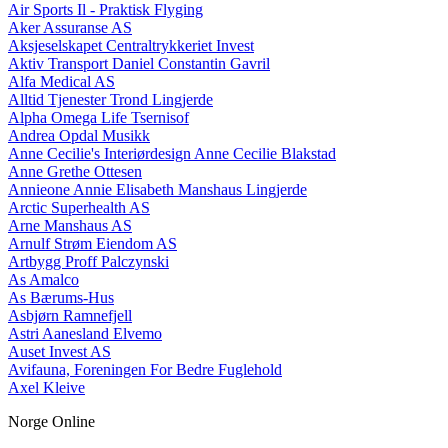
Air Sports Il - Praktisk Flyging
Aker Assuranse AS
Aksjeselskapet Centraltrykkeriet Invest
Aktiv Transport Daniel Constantin Gavril
Alfa Medical AS
Alltid Tjenester Trond Lingjerde
Alpha Omega Life Tsernisof
Andrea Opdal Musikk
Anne Cecilie's Interiørdesign Anne Cecilie Blakstad
Anne Grethe Ottesen
Annieone Annie Elisabeth Manshaus Lingjerde
Arctic Superhealth AS
Arne Manshaus AS
Arnulf Strøm Eiendom AS
Artbygg Proff Palczynski
As Amalco
As Bærums-Hus
Asbjørn Ramnefjell
Astri Aanesland Elvemo
Auset Invest AS
Avifauna, Foreningen For Bedre Fuglehold
Axel Kleive
Norge Online