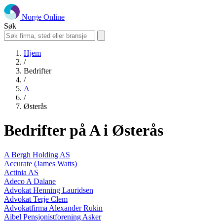
Norge Online
Søk
Hjem
/
Bedrifter
/
A
/
Østerås
Bedrifter på A i Østerås
A Bergh Holding AS
Accurate (James Watts)
Actinia AS
Adeco A Dalane
Advokat Henning Lauridsen
Advokat Terje Clem
Advokatfirma Alexander Rukin
Aibel Pensjonistforening Asker