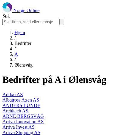
Norge Online
Søk
Hjem
/
Bedrifter
/
A
/
Ølensvåg
Bedrifter på A i Ølensvåg
Addxo AS
Albatross Axen AS
ANDERS LUNDE
Architech AS
ARNE BERGSVÅG
Arriva Innovation AS
Arriva Invest AS
Arriva Shipping AS