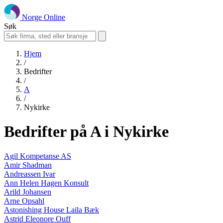
Norge Online
Søk
Hjem
/
Bedrifter
/
A
/
Nykirke
Bedrifter på A i Nykirke
Agil Kompetanse AS
Amir Shadman
Andreassen Ivar
Ann Helen Hagen Konsult
Arild Johansen
Arne Opsahl
Astonishing House Laila Bæk
Astrid Eleonore Ouff